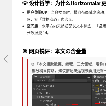
💡
设计哲学：为什么Horizontalar
用户体验UP
：当数据量时，横向布局减少滚动，一眼
码，拯「数据密恐」患者 5。
空间魔
：水平方向天然适配长文本标签，「竖版折
长数据流 14。
🎯
网页锐评：本文の含金量
🌐
「本文横跨数据、编程、三大领域，堪称Hor
部分稍显简略，建议搭配奥运视频食用更香