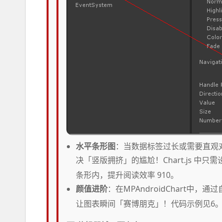
水平条形图
：当数据标签过长或需要直观对比时
决「竖版拥挤」的尴尬！Chart.js 中只需
条形内，提升阅读效率 910。
颜值进阶
：在MPAndroidChart中，通
让图表瞬间「赛博朋克」！代码示例见6