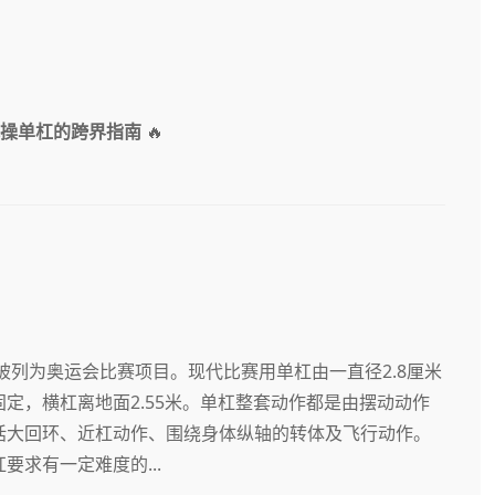
到体操单杠的跨界指南
🔥
被列为奥运会比赛项目。现代比赛用单杠由一直径2.8厘米
定，横杠离地面2.55米。单杠整套动作都是由摆动动作
括大回环、近杠动作、围绕身体纵轴的转体及飞行动作。
求有一定难度的...