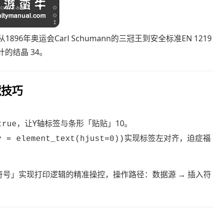
96年奥运会Carl Schumann的三冠王到安全标准EN 1219
的结晶 34。
藏技巧
，让Y轴标签与条形「贴贴」10。
true
实现标签左对齐，迫症福
y = element_text(hjust=0))
控制符号」实现打印逻辑的精准操控，操作路径：数据源 → 插入符