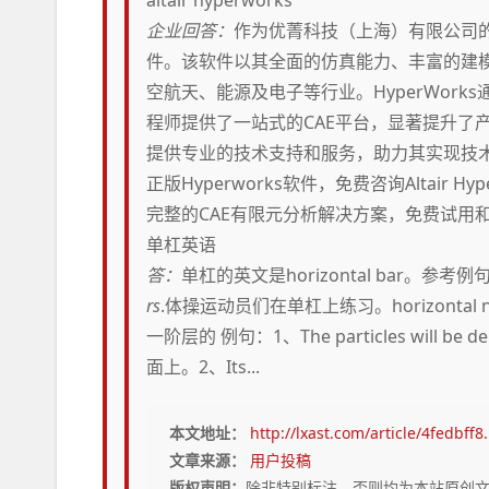
企业回答：
作为优菁科技（上海）有限公司的一员，
件。该软件以其全面的仿真能力、丰富的建
空航天、能源及电子等行业。HyperWor
程师提供了一站式的CAE平台，显著提升了
提供专业的技术支持和服务，助力其实现技术创
正版Hyperworks软件，免费咨询Altair H
完整的CAE有限元分析解决方案，免费试用
单杠英语
答：
单杠的英文是horizontal bar。参考例句：The
rs
.体操运动员们在单杠上练习。horizonta
一阶层的 例句：1、The particles will be d
面上。2、Its...
本文地址：
http://lxast.com/article/4fedbff8
文章来源：
用户投稿
版权声明：
除非特别标注，否则均为本站原创