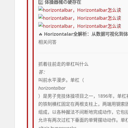
2️⃣
体操器械の硬存在
🔥
Horizontalar全解析：从数据可视化
相关问答
抓着往前走的单杠叫什么
答：
叫前水平漫步。单杠（
horizontalbar
）是男子竞技体操项目之一，1896年，单杠
的铁制横杠固定在两根支柱上，两端用钢索固
组成，以各种握法不间断地完成动作，它包
允许有两次过杠下垂面的单臂摆动动作。单杠要
altair hyperworks